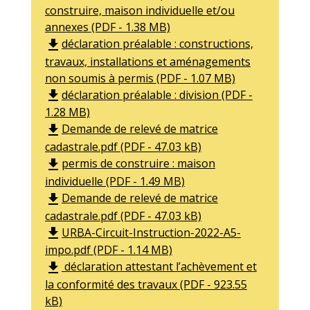
construire, maison individuelle et/ou
annexes (PDF - 1.38 MB)
déclaration préalable : constructions,
file_download
travaux, installations et aménagements
non soumis à permis (PDF - 1.07 MB)
déclaration préalable : division (PDF -
file_download
1.28 MB)
Demande de relevé de matrice
file_download
cadastrale.pdf (PDF - 47.03 kB)
permis de construire : maison
file_download
individuelle (PDF - 1.49 MB)
Demande de relevé de matrice
file_download
cadastrale.pdf (PDF - 47.03 kB)
URBA-Circuit-Instruction-2022-A5-
file_download
impo.pdf (PDF - 1.14 MB)
déclaration attestant l’achèvement et
file_download
la conformité des travaux (PDF - 923.55
kB)