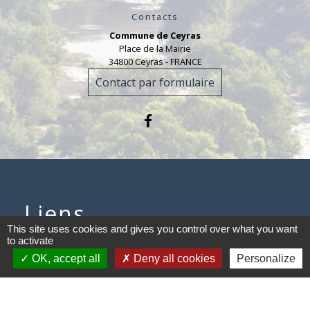
Contacts
Commune de Ceyras
Place de la Mairie
34800 Ceyras - FRANCE
Contact par formulaire
Liens
This site uses cookies and gives you control over what you want
to activate
Office de Tourisme
OK, accept all
Deny all cookies
Personalize
Intercommunal
Cinéma Alain Resnais